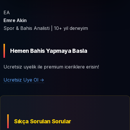
EA
Emre Akin
Spor & Bahis Analisti | 10+ yil deneyim
Hemen Bahis Yapmaya Basla
Ucretsiz uyelik ile premium iceriklere erisin!
Ucretsiz Uye Ol →
Sıkça Sorulan Sorular