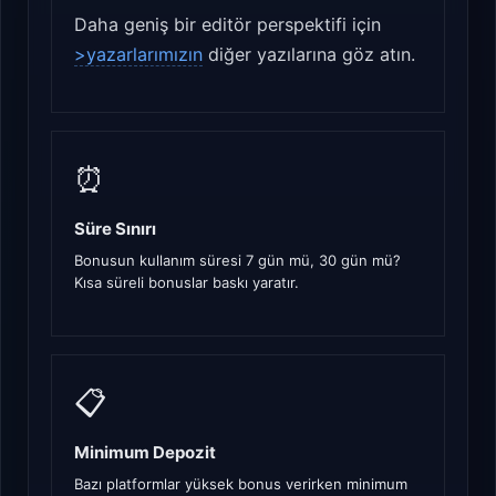
Daha geniş bir editör perspektifi için
>yazarlarımızın
diğer yazılarına göz atın.
⏰
Süre Sınırı
Bonusun kullanım süresi 7 gün mü, 30 gün mü?
Kısa süreli bonuslar baskı yaratır.
📋
Minimum Depozit
Bazı platformlar yüksek bonus verirken minimum