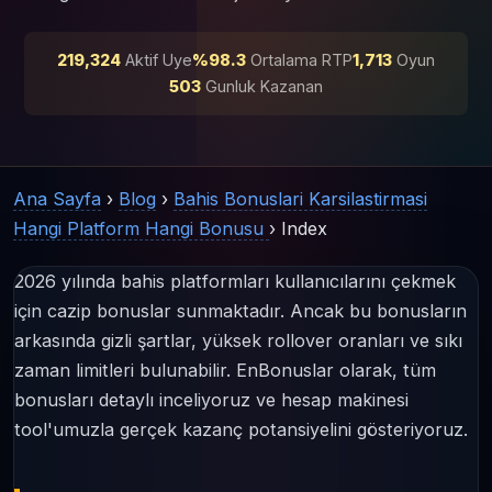
219,324
Aktif Uye
%98.3
Ortalama RTP
1,713
Oyun
503
Gunluk Kazanan
Ana Sayfa
›
Blog
›
Bahis Bonuslari Karsilastirmasi
Hangi Platform Hangi Bonusu
›
Index
2026 yılında bahis platformları kullanıcılarını çekmek
için cazip bonuslar sunmaktadır. Ancak bu bonusların
arkasında gizli şartlar, yüksek rollover oranları ve sıkı
zaman limitleri bulunabilir. EnBonuslar olarak, tüm
bonusları detaylı inceliyoruz ve hesap makinesi
tool'umuzla gerçek kazanç potansiyelini gösteriyoruz.