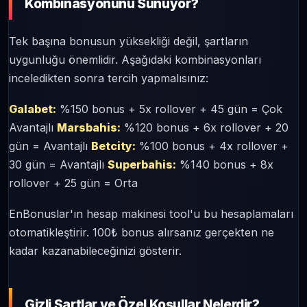
Kombinasyonunu Sunuyor?
Tek başına bonusun yüksekliği değil, şartların
uygunluğu önemlidir. Aşağıdaki kombinasyonları
inceledikten sonra tercih yapmalısınız:
Galabet:
%150 bonus + 5x rollover + 45 gün = Çok
Avantajlı
Marsbahis:
%120 bonus + 6x rollover + 20
gün = Avantajlı
Betcity:
%100 bonus + 4x rollover +
30 gün = Avantajlı
Superbahis:
%140 bonus + 8x
rollover + 25 gün = Orta
EnBonuslar'ın hesap makinesi tool'u bu hesaplamaları
otomatikleştirir. 100₺ bonus alırsanız gerçekten ne
kadar kazanabileceğinizi gösterir.
Gizli Şartlar ve Özel Koşullar Nelerdir?