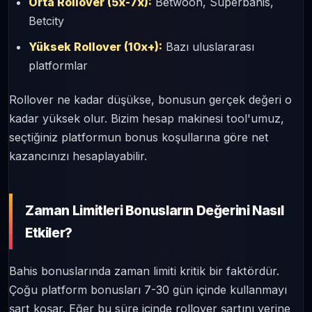
Orta Rollover (5x-7x):
Betwoon, Superbahis,
Betcity
Yüksek Rollover (10x+):
Bazı uluslararası
platformlar
Rollover ne kadar düşükse, bonusun gerçek değeri o
kadar yüksek olur. Bizim hesap makinesi tool'umuz,
seçtiğiniz platformun bonus koşullarına göre net
kazancınızı hesaplayabilir.
Zaman Limitleri Bonusların Değerini Nasıl
Etkiler?
Bahis bonuslarında zaman limiti kritik bir faktördür.
Çoğu platform bonusları 7-30 gün içinde kullanmayı
şart koşar. Eğer bu süre içinde rollover şartını yerine