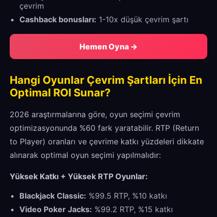
çevrim
Cashback bonusları:
1-10x düşük çevrim şartı
Hemen Oyna →
Hangi Oyunlar Çevrim Şartları İçin En
Optimal ROI Sunar?
2026 araştırmalarına göre, oyun seçimi çevrim
optimizasyonunda %60 fark yaratabilir. RTP (Return
to Player) oranları ve çevrime katkı yüzdeleri dikkate
alınarak optimal oyun seçimi yapılmalıdır:
Yüksek Katkı + Yüksek RTP Oyunlar:
Blackjack Classic:
%99.5 RTP, %10 katkı
Video Poker Jacks:
%99.2 RTP, %15 katkı