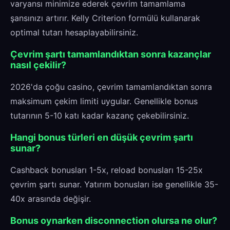
varyansı minimize ederek çevrim tamamlama
şansınızı artırır. Kelly Criterion formülü kullanarak
optimal tutarı hesaplayabilirsiniz.
Çevrim şartı tamamlandıktan sonra kazançlar
nasıl çekilir?
2026'da çoğu casino, çevrim tamamlandıktan sonra
maksimum çekim limiti uygular. Genellikle bonus
tutarının 5-10 katı kadar kazanç çekebilirsiniz.
Hangi bonus türleri en düşük çevrim şartı
sunar?
Cashback bonusları 1-5x, reload bonusları 15-25x
çevrim şartı sunar. Yatırım bonusları ise genellikle 35-
40x arasında değişir.
Bonus oynarken disconnection olursa ne olur?