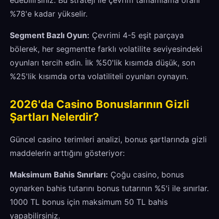
edebilirsiniz. Bu strateji ile çevrim tamamlama oranı
%78'e kadar yükselir.
Segment Bazlı Oyun:
Çevrimi 4-5 eşit parçaya
bölerek, her segmentte farklı volatilite seviyesindeki
oyunları tercih edin. İlk %50'lik kısımda düşük, son
%25'lik kısımda orta volatiliteli oyunları oynayın.
2026'da Casino Bonuslarının Gizli
Şartları Nelerdir?
Güncel casino terimleri analizi, bonus şartlarında gizli
maddelerin arttığını gösteriyor:
Maksimum Bahis Sınırları:
Çoğu casino, bonus
oynarken bahis tutarını bonus tutarının %5'i ile sınırlar.
1000 TL bonus için maksimum 50 TL bahis
yapabilirsiniz.