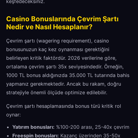
keşfedeceksiniz.
Casino Bonuslarında Çevrim Şartı
Nedir ve Nasıl Hesaplanır?
Çevrim şartı (wagering requirement), casino
bonusunuzun kaç kez oynanması gerektiğini
belirleyen kritik faktördür. 2026 verilerine göre,
ortalama çevrim şartı 35x seviyesindedir. Örneğin,
1000 TL bonus aldığınızda 35.000 TL tutarında bahis
yapmanız gerekmektedir. Ancak bu rakam, doğru
stratejiyle önemli ölçüde optimize edilebilir.
Çevrim şartı hesaplamasında bonus türü kritik rol
oynar:
Yatırım bonusları:
%100-200 arası, 25-40x çevrim
Freespin bonusları:
Kazanç üzerinden 35-50x