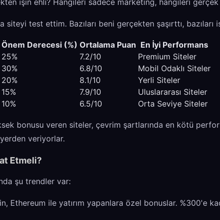
ekten işin ehli? Hangileri sadece marketing, hangileri gerçek 
iteyi test ettim. Bazıları beni gerçekten şaşırttı, bazıları is
Önem Derecesi (%)
Ortalama Puan
En İyi Performans
25%
7.2/10
Premium Siteler
30%
6.8/10
Mobil Odaklı Siteler
20%
8.1/10
Yerli Siteler
15%
7.9/10
Uluslararası Siteler
10%
6.5/10
Orta Seviye Siteler
üksek bonusu veren siteler, çevrim şartlarında en kötü perfor
 yerden veriyorlar.
at Etmeli?
da şu trendler var:
in, Ethereum ile yatırım yapanlara özel bonuslar. %300'e kad