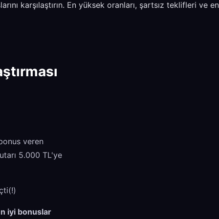
ını karşılaştırın. En yüksek oranları, şartsız teklifleri ve en
aştırması
 bonus veren
utarı 5.000 TL'ye
ti(!)
n iyi bonuslar