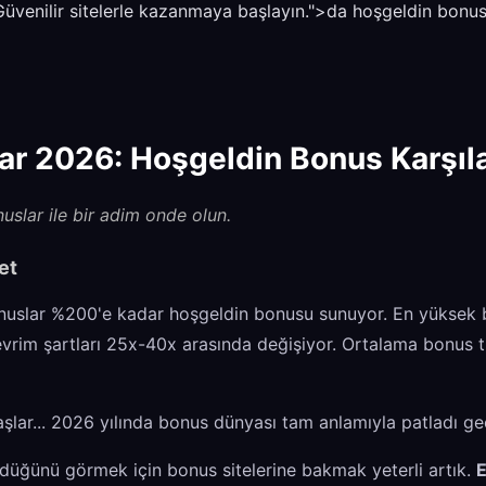
Güvenilir sitelerle kazanmaya başlayın.">da hoşgeldin bonuslar
lar 2026: Hoşgeldin Bonus Karşıl
lar ile bir adim onde olun.
et
onuslar %200'e kadar hoşgeldin bonusu sunuyor. En yüksek
çevrim şartları 25x-40x arasında değişiyor. Ortalama bonus t
şlar... 2026 yılında bonus dünyası tam anlamıyla patladı geç
üğünü görmek için bonus sitelerine bakmak yeterli artık.
E