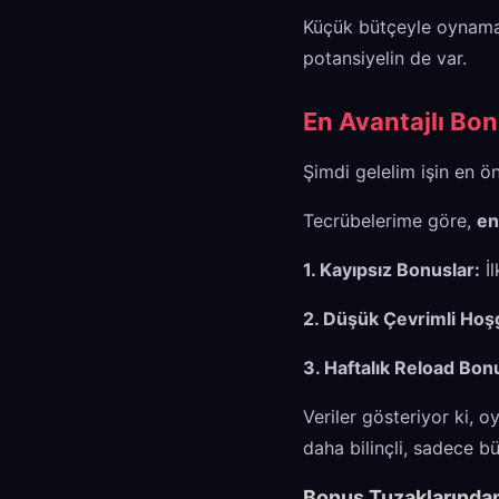
Küçük bütçeyle oynamay
potansiyelin de var.
En Avantajlı Bon
Şimdi gelelim işin en ö
Tecrübelerime göre,
en
1. Kayıpsız Bonuslar:
İl
2. Düşük Çevrimli Hoşg
3. Haftalık Reload Bonu
Veriler gösteriyor ki, 
daha bilinçli, sadece 
Bonus Tuzaklarından