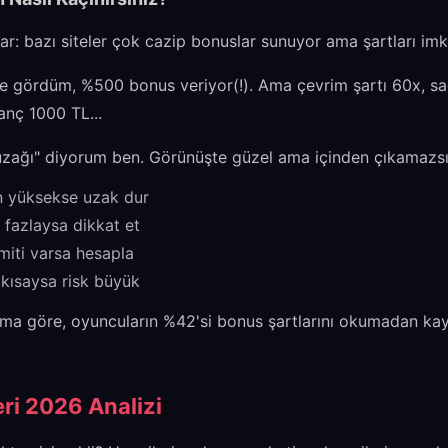
ar: bazı siteler çok cazip bonuslar sunuyor ama şartları imk
te gördüm, %500 bonus veriyor(!). Ama çevrim şartı 60x, sa
nç 1000 TL...
tuzağı" diyorum ben. Görünüşte güzel ama içinden çıkamazsı
n yüksekse uzak dur
 fazlaysa dikkat et
iti varsa hesapla
 kısaysa risk büyük
ma göre, oyuncuların %42'si bonus şartlarını okumadan ka
ri 2026 Analizi