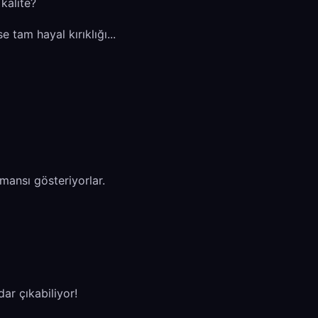
kalite?
e tam hayal kırıklığı...
mansı gösteriyorlar.
ar çıkabiliyor!