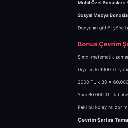
Mobil Özel Bonusları:
S
Sosyal Medya Bonuslar
Dünyanın gittiği yöne b
Bonus Çevrim Şar
Şimdi matematik zamanı
Diyelim ki 1000 TL yatı
2000 TL x 30 = 60.000
Yani 60.000 TL'lik bahis
Peki bu kolay mı zor mu
Çevrim Şartını Tama