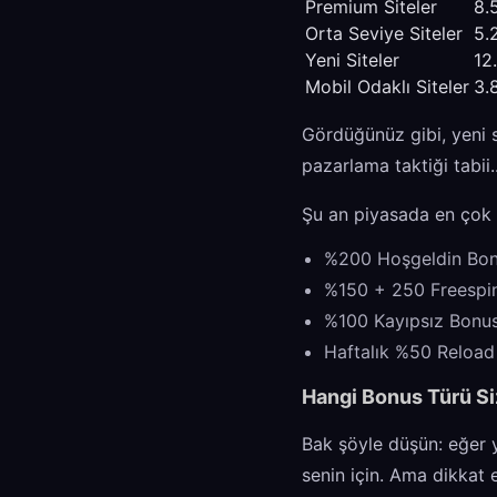
Premium Siteler
8.
Orta Seviye Siteler
5.
Yeni Siteler
12
Mobil Odaklı Siteler
3.
Gördüğünüz gibi, yeni 
pazarlama taktiği tabii..
Şu an piyasada en çok 
%200 Hoşgeldin Bon
%150 + 250 Freespin
%100 Kayıpsız Bonus 
Haftalık %50 Reloa
Hangi Bonus Türü S
Bak şöyle düşün: eğer 
senin için. Ama dikkat 