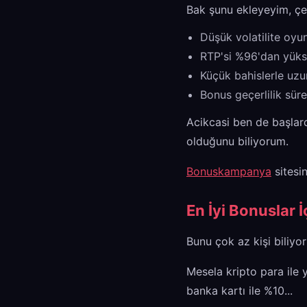
Bak şunu ekleyeyim, çe
Düşük volatilite oyun
RTP'si %96'dan yükse
Küçük bahislerle uz
Bonus geçerlilik süre
Acikcasi ben de başlar
olduğunu biliyorum.
Bonuskampanya
sitesin
En İyi Bonuslar 
Bunu çok az kişi biliyo
Mesela kripto para ile 
banka kartı ile %10...