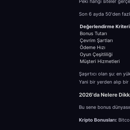
Peki hangi siteler gerç
Son 6 ayda 50'den fazla s
Değerlendirme Kriteri
Bonus Tutarı
Çevrim Şartları
Ödeme Hızı
Oyun Çeşitliliği
Müşteri Hizmetleri
Şaşırtıcı olan şu: en y
Yani bir yerden alıp bir
2026'da Nelere Dikk
Bu sene bonus dünyasın
Kripto Bonusları:
Bitco