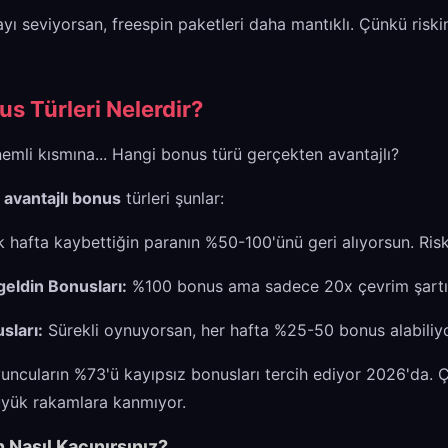
ı seviyorsan, freespin paketleri daha mantıklı. Çünkü risk
us Türleri Nelerdir?
nemli kısmına... Hangi bonus türü gerçekten avantajlı?
 avantajlı bonus
türleri şunlar:
k hafta kaybettiğin paranın %50-100'ünü geri alıyorsun. Ris
eldin Bonusları:
%100 bonus ama sadece 20x çevrim şartı.
sları:
Sürekli oynuyorsan, her hafta %25-50 bonus alabiliy
oyuncuların %73'ü kayıpsız bonusları tercih ediyor 2026'da. Ç
büyük rakamlara kanmıyor.
 Nasıl Kaçınırsınız?