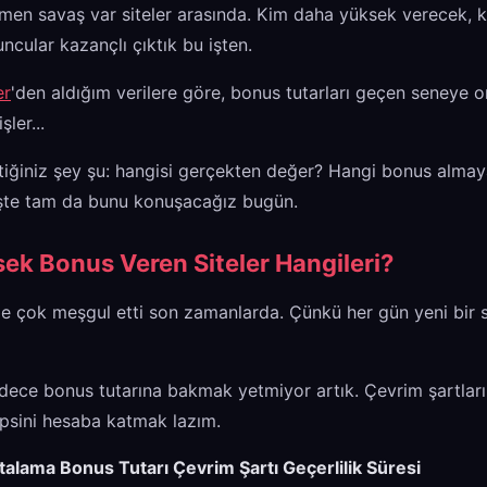
en savaş var siteler arasında. Kim daha yüksek verecek, k
cular kazançlı çıktık bu işten.
er
'den aldığım verilere göre, bonus tutarları geçen seneye o
ler...
iğiniz şey şu: hangisi gerçekten değer? Hangi bonus almay
te tam da bunu konuşacağız bugün.
ek Bonus Veren Siteler Hangileri?
e çok meşgul etti son zamanlarda. Çünkü her gün yeni bir si
dece bonus tutarına bakmak yetmiyor artık. Çevrim şartları,
psini hesaba katmak lazım.
talama Bonus Tutarı
Çevrim Şartı
Geçerlilik Süresi