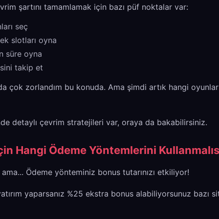
vrim şartını tamamlamak için bazı püf noktalar var:
ları seç
k slotları oyna
un süre oyna
sini takip et
da çok zorlandım bu konuda. Ama şimdi artık hangi oyunlar
de detaylı çevrim stratejileri var, oraya da bakabilirsiniz.
İçin Hangi Ödeme Yöntemlerini Kullanmalıs
r ama... Ödeme yönteminiz bonus tutarınızı etkiliyor!
yatırım yaparsanız %25 ekstra bonus alabiliyorsunuz bazı si