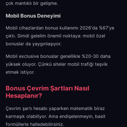
çok mantıklı bir gelişme.
Mobil Bonus Deneyimi
Mobil cihazlardan bonus kullanımı 2026'da %67'ye
çıktı. Simdi gelelim önemli noktaya: mobil özel
bonuslar da yaygınlaşıyor.
Mobil exclusive bonuslar genellikle %20-30 daha
yüksek oluyor. Çünkü siteler mobil trafiği teşvik
etmek istiyor.
Bonus Çevrim Şartları Nasıl
Hesaplanır?
Çevrim şartı hesabı yaparken matematik biraz
karmaşık olabiliyor. Ama endişelenmeyin, basit
formüllerle halledebilirsiniz.