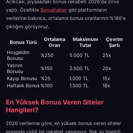
Acikcası, piyasadaki bonus rekabeti 2026'da zirve
yaptı. Özellikle
Bonushaber
gibi platformların
verilerine bakınca, ortalama bonus oranlarının %180'e
çıktığını görüyoruz.
Ortalama
Maksimum
Çevrim
Bonus Türü
Oran
Tutar
Şartı
Hoşgeldin
%250
5.000 TL
25x
Bonusu
Yatırım
%150
2.500 TL
20x
Bonusu
Kayıp Bonusu
%25
1.000 TL
15x
Haftalık Bonus
%100
1.500 TL
18x
En Yüksek Bonus Veren Siteler
Hangileri?
2026 verilerine göre, en yüksek bonus veren siteler
arasında ciddi bir rekabet yaşanıyor. Bak şu önemli: