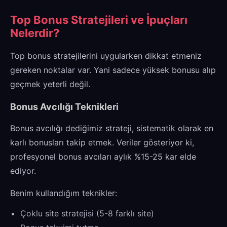
Top Bonus Stratejileri ve İpuçları
Nelerdir?
Top bonus stratejilerini uygularken dikkat etmeniz
gereken noktalar var. Yani sadece yüksek bonusu alıp
geçmek yeterli değil.
Bonus Avcılığı Teknikleri
Bonus avcılığı dediğimiz strateji, sistematik olarak en
karlı bonusları takip etmek. Veriler gösteriyor ki,
profesyonel bonus avcıları aylık %15-25 kar elde
ediyor.
Benim kullandığım teknikler:
Çoklu site stratejisi (5-8 farklı site)