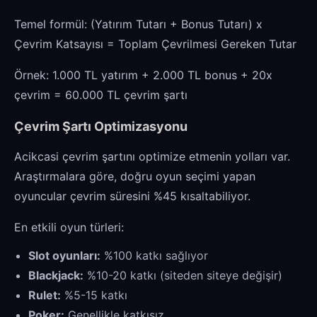
Temel formül: (Yatırım Tutarı + Bonus Tutarı) x
Çevrim Katsayısı = Toplam Çevrilmesi Gereken Tutar
Örnek: 1.000 TL yatırım + 2.000 TL bonus + 20x
çevrim = 60.000 TL çevrim şartı
Çevrim Şartı Optimizasyonu
Acikcasi çevrim şartını optimize etmenin yolları var.
Araştırmalara göre, doğru oyun seçimi yapan
oyuncular çevrim süresini %45 kısaltabiliyor.
En etkili oyun türleri:
Slot oyunları:
%100 katkı sağlıyor
Blackjack:
%10-20 katkı (siteden siteye değişir)
Rulet:
%5-15 katkı
Poker:
Genellikle katkısız