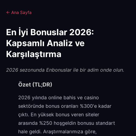
← Ana Sayfa
En İyi Bonuslar 2026:
Kapsamlı Analiz ve
Karşılaştırma
2026 sezonunda Enbonuslar ile bir adim onde olun.
Özet (TL;DR)
2026 yılında online bahis ve casino
sektöründe bonus oranları %300'e kadar
çıktı. En yüksek bonus veren siteler
arasında %250 hoşgeldin bonusu standart
hale geldi. Araştırmalarımıza göre,