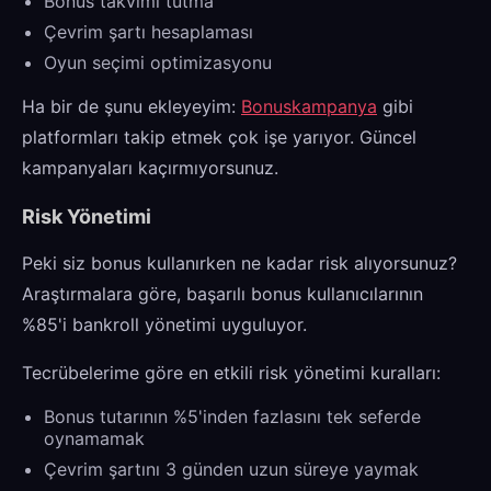
Bonus takvimi tutma
Çevrim şartı hesaplaması
Oyun seçimi optimizasyonu
Ha bir de şunu ekleyeyim:
Bonuskampanya
gibi
platformları takip etmek çok işe yarıyor. Güncel
kampanyaları kaçırmıyorsunuz.
Risk Yönetimi
Peki siz bonus kullanırken ne kadar risk alıyorsunuz?
Araştırmalara göre, başarılı bonus kullanıcılarının
%85'i bankroll yönetimi uyguluyor.
Tecrübelerime göre en etkili risk yönetimi kuralları:
Bonus tutarının %5'inden fazlasını tek seferde
oynamamak
Çevrim şartını 3 günden uzun süreye yaymak