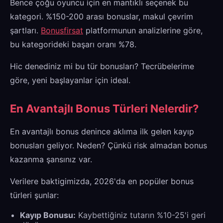
Bence çoğu oyuncu için en mantıklı seçenek bu
kategori. %150-200 arası bonuslar, makul çevrim
şartları.
Bonusfirsat
platformunun analizlerine göre,
bu kategorideki başarı oranı %78.
Hic denediniz mi bu tür bonusları? Tecrübelerime
göre, yeni başlayanlar için ideal.
En Avantajlı Bonus Türleri Nelerdir?
En avantajlı bonus denince aklıma ilk gelen kayıp
bonusları geliyor. Neden? Çünkü risk almadan bonus
kazanma şansınız var.
Verilere baktigimizda, 2026'da en popüler bonus
türleri şunlar:
Kayıp Bonusu:
Kaybettiğiniz tutarın %10-25'i geri