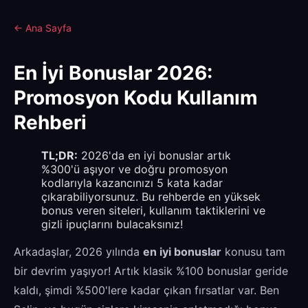
← Ana Sayfa
En İyi Bonuslar 2026:
Promosyon Kodu Kullanım
Rehberi
TL;DR:
2026'da en iyi bonuslar artık
%300'ü aşıyor ve doğru promosyon
kodlarıyla kazancınızı 5 kata kadar
çıkarabiliyorsunuz. Bu rehberde en yüksek
bonus veren siteleri, kullanım taktiklerini ve
gizli ipuçlarını bulacaksınız!
Arkadaşlar, 2026 yılında
en iyi bonuslar
konusu tam
bir devrim yaşıyor! Artık klasik %100 bonuslar geride
kaldı, şimdi %500'lere kadar çıkan fırsatlar var. Ben