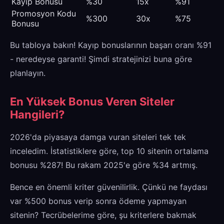
Kayıp Bonusu
%30
15x
%91
Promosyon Kodu
%300
30x
%75
Bonusu
Bu tabloya bakın! Kayıp bonuslarının başarı oranı %91
- neredeyse garanti! Şimdi stratejinizi buna göre
planlayın.
En Yüksek Bonus Veren Siteler
Hangileri?
2026'da piyasaya damga vuran siteleri tek tek
inceledim. İstatistiklere göre, top 10 sitenin ortalama
bonusu %287! Bu rakam 2025'e göre %34 artmış.
Bence en önemli kriter güvenilirlik. Çünkü ne faydası
var %500 bonus verip sonra ödeme yapmayan
sitenin? Tecrübelerime göre, şu kriterlere bakmak