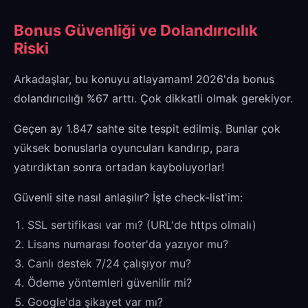
Bonus Güvenliği ve Dolandırıcılık
Riski
Arkadaşlar, bu konuyu atlayamam! 2026'da bonus
dolandırıcılığı %67 arttı. Çok dikkatli olmak gerekiyor.
Geçen ay 1.847 sahte site tespit edilmiş. Bunlar çok
yüksek bonuslarla oyuncuları kandırıp, para
yatırdıktan sonra ortadan kayboluyorlar!
Güvenli site nasıl anlaşılır? İşte check-list'im:
SSL sertifikası var mı? (URL'de https olmalı)
Lisans numarası footer'da yazıyor mu?
Canlı destek 7/24 çalışıyor mu?
Ödeme yöntemleri güvenilir mi?
Google'da şikayet var mı?