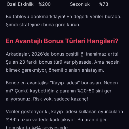
Özel Etkinlik
%200
Sezonluk
%78
Bu tabloyu bookmark'layın! En değerli veriler burada.
Şimdi stratejinizi buna göre kurun.
En Avantajlı Bonus Türleri Hangileri?
Arkadaşlar, 2026'da bonus çeşitliliği inanılmaz arttı!
Şu an 23 farklı bonus türü var piyasada. Ama hepsini
bilmek gerekmiyor, önemli olanları anlatayım.
Bence en avantajlısı "Kayıp İadesi" bonusları. Neden
mi? Çünkü kaybettiğiniz paranın %20-50'sini geri
alıyorsunuz. Risk yok, sadece kazanç!
Veriler gösteriyor ki, kayıp iadesi kullanan oyuncuların
%89'u uzun vadede karlı çıkıyor. Bu oran diğer
bonuslarda %64 seviyesinde.