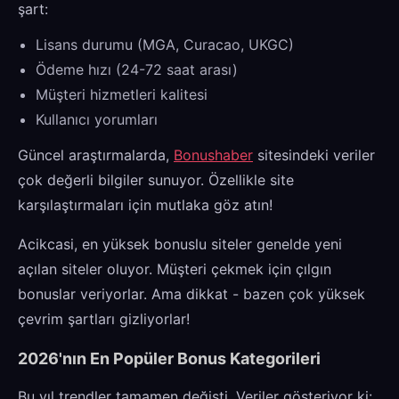
şart:
Lisans durumu (MGA, Curacao, UKGC)
Ödeme hızı (24-72 saat arası)
Müşteri hizmetleri kalitesi
Kullanıcı yorumları
Güncel araştırmalarda,
Bonushaber
sitesindeki veriler
çok değerli bilgiler sunuyor. Özellikle site
karşılaştırmaları için mutlaka göz atın!
Acikcasi, en yüksek bonuslu siteler genelde yeni
açılan siteler oluyor. Müşteri çekmek için çılgın
bonuslar veriyorlar. Ama dikkat - bazen çok yüksek
çevrim şartları gizliyorlar!
2026'nın En Popüler Bonus Kategorileri
Bu yıl trendler tamamen değişti. Veriler gösteriyor ki: