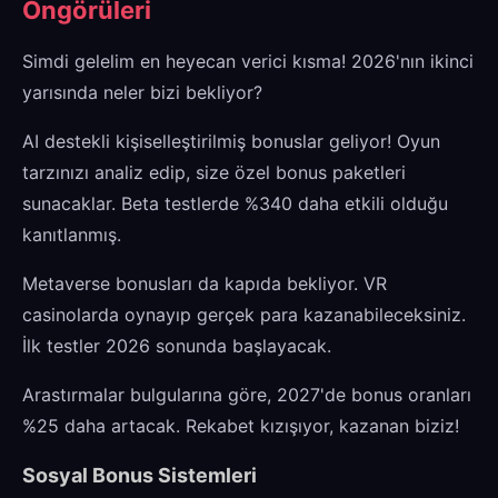
Öngörüleri
Simdi gelelim en heyecan verici kısma! 2026'nın ikinci
yarısında neler bizi bekliyor?
AI destekli kişiselleştirilmiş bonuslar geliyor! Oyun
tarzınızı analiz edip, size özel bonus paketleri
sunacaklar. Beta testlerde %340 daha etkili olduğu
kanıtlanmış.
Metaverse bonusları da kapıda bekliyor. VR
casinolarda oynayıp gerçek para kazanabileceksiniz.
İlk testler 2026 sonunda başlayacak.
Arastırmalar bulgularına göre, 2027'de bonus oranları
%25 daha artacak. Rekabet kızışıyor, kazanan biziz!
Sosyal Bonus Sistemleri