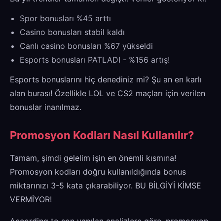
Spor bonusları %45 arttı
Casino bonusları stabil kaldı
Canlı casino bonusları %67 yükseldi
Esports bonusları PATLADI - %156 artış!
Esports bonuslarını hiç denediniz mi? Şu an en karlı
alan burası! Özellikle LOL ve CS2 maçları için verilen
bonuslar inanılmaz.
Promosyon Kodları Nasıl Kullanılır?
Tamam, şimdi gelelim işin en önemli kısmına!
Promosyon kodları doğru kullanıldığında bonus
miktarınızı 3-5 kata çıkarabiliyor. BU BİLGİYİ KİMSE
VERMİYOR!
According to son yapılan analizlere göre, promosyon