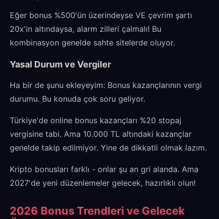
Eğer bonus %500'ün üzerindeyse VE çevrim şartı
20x'in altındaysa, alarm zilleri çalmalı! Bu
kombinasyon genelde sahte sitelerde oluyor.
Yasal Durum ve Vergiler
Ha bir de şunu ekleyeyim: Bonus kazançlarının vergi
durumu. Bu konuda çok soru geliyor.
Türkiye'de online bonus kazançları %20 stopaj
vergisine tabi. Ama 10.000 TL altındaki kazançlar
genelde takip edilmiyor. Yine de dikkatli olmak lazım.
Kripto bonusları farklı - onlar şu an gri alanda. Ama
2027'de yeni düzenlemeler gelecek, hazırlıklı olun!
2026 Bonus Trendleri ve Gelecek