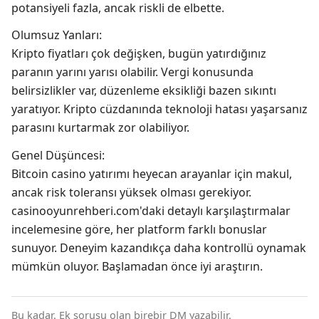
potansiyeli fazla, ancak riskli de elbette.
Olumsuz Yanları:
Kripto fiyatları çok değişken, bugün yatırdığınız
paranın yarını yarısı olabilir. Vergi konusunda
belirsizlikler var, düzenleme eksikliği bazen sıkıntı
yaratıyor. Kripto cüzdanında teknoloji hatası yaşarsanız
parasını kurtarmak zor olabiliyor.
Genel Düşüncesi:
Bitcoin casino yatırımı heyecan arayanlar için makul,
ancak risk toleransı yüksek olması gerekiyor.
casinooyunrehberi.com'daki detaylı karşılaştırmalar
incelemesine göre, her platform farklı bonuslar
sunuyor. Deneyim kazandıkça daha kontrollü oynamak
mümkün oluyor. Başlamadan önce iyi araştırın.
Bu kadar. Ek sorusu olan birebir DM yazabilir.