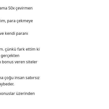
un ama 50x çevirmen
andım, para çekmeye
ve kendi paranı
. çünkü fark ettim ki
r gerçekten
ı bonus veren siteler
ma çoğu insan sabırsız
aybeder.
u bonuslar üzerinden