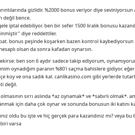
 ayrıntılarında gizlidir. %2000 bonus veriyor diye seviniyors
 değil bence.
sgele iptal edebiliyor. ben bir sefer 1500 liralık bonusu kaz
inmiştir" diye reddettiler.
erbat. bonus peşinde koşarken bazen kontrol kaybediyorsun 
esaplı olsan da sonra kafadan oynarsın.
kirse: ben son 6 aydır sadece takip ediyorum, oynamıyorum
nim oynadığım paranın %80'i saçma bahislere gidiyor. eğe
e koy ve ona sadık kal. canlikasino.com gibi yerlerde tutarl
i değil.
ı olmasının sırrı aslında *az oynamak* ve *sabırlı olmak*. a
zanmak için daha çok oynar ve sonunda bonusun iki katını k
ılınız oldu bu işte ve hiç gerçek para kazandınız mı? veya b
biri varsa