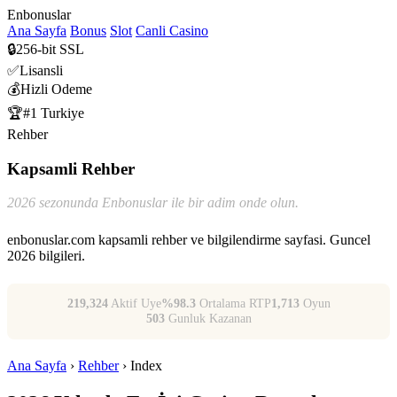
Enbonuslar
Ana Sayfa
Bonus
Slot
Canli Casino
🔒
256-bit SSL
✅
Lisansli
💰
Hizli Odeme
🏆
#1 Turkiye
Rehber
Kapsamli Rehber
2026 sezonunda Enbonuslar ile bir adim onde olun.
enbonuslar.com kapsamli rehber ve bilgilendirme sayfasi. Guncel
2026 bilgileri.
219,324
Aktif Uye
%98.3
Ortalama RTP
1,713
Oyun
503
Gunluk Kazanan
Ana Sayfa
›
Rehber
›
Index