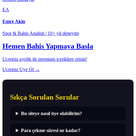
EA
Emre Akin
Spor & Bahis Analisti | 10+ yil deneyim
Hemen Bahis Yapmaya Basla
Ucretsiz uyelik ile premium iceriklere erisin!
Ucretsiz Uye Ol →
Sıkça Sorulan Sorular
Bu siteye nasıl üye olabilirim?
Para çekme süresi ne kadar?