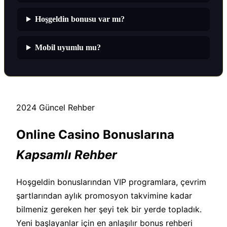
Hoşgeldin bonusu var mı?
Mobil uyumlu mu?
2024 Güncel Rehber
Online Casino Bonuslarına
Kapsamlı Rehber
Hoşgeldin bonuslarından VIP programlara, çevrim
şartlarından aylık promosyon takvimine kadar
bilmeniz gereken her şeyi tek bir yerde topladık.
Yeni başlayanlar için en anlaşılır bonus rehberi