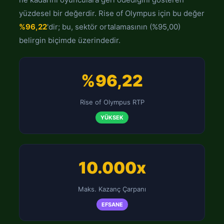
yüzdesel bir değerdir. Rise of Olympus için bu değer
%96,22
'dir; bu, sektör ortalamasının (%95,00)
belirgin biçimde üzerindedir.
%96,22
Rise of Olympus RTP
YÜKSEK
10.000x
Maks. Kazanç Çarpanı
EFSANE