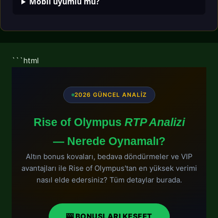
Mobil uyumlu mu?
```html
2026 GÜNCEL ANALIZ
Rise of Olympus
RTP Analizi
— Nerede Oynamalı?
Altın bonus kovaları, bedava döndürmeler ve VIP
avantajları ile Rise of Olympus'tan en yüksek verimi
nasıl elde edersiniz? Tüm detaylar burada.
🎰 BONUSLARI KEŞFET