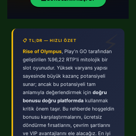
⚡
📋 TL;DR — HIZLI ÖZET
Rise of Olympus
, Play'n GO tarafından
geliştirilen %96,22 RTP'li mitolojik bir
slot oyunudur. Yüksek varyans yapısı
sayesinde büyük kazanç potansiyeli
sunar; ancak bu potansiyeli tam
anlamıyla değerlendirmek için
doğru
bonusu doğru platformda
kullanmak
kritik önem taşır. Bu rehberde hoşgeldin
bonusu karşılaştırmalarını, ücretsiz
döndürme fırsatlarını, çevrim şartlarını
ve VIP avantajlarını ele alacağız. En iyi