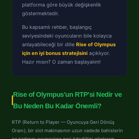
platforma göre büyük değişkenlik
göstermektedir.
Bu kapsamlı rehber, başlangıç
seviyesindeki oyuncuların bile kolayca
anlayabileceği bir dille
Rise of Olympus
için en iyi bonus stratejisini
açıklıyor.
Hazır mısın? O zaman başlayalım!
Rise of Olympus'un RTP'si Nedir ve
Bu Neden Bu Kadar Önemli?
RTP (Return to Player — Oyuncuya Geri Dönüş
Oranı), bir slot makinasının uzun vadede bahislerin
ne kadarını oyunculara geri ödediğini gösteren