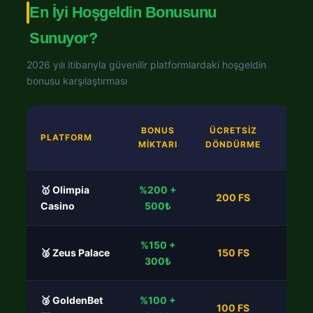
En İyi Hoşgeldin Bonusunu
Sunuyor?
2026 yılı itibarıyla güvenilir platformlardaki hoşgeldin
bonusu karşılaştırması
BONUS
ÜCRETSIZ
ÇEV
PLATFORM
MIKTARI
DÖNDÜRME
ŞAR
🥇 Olimpia
%200 +
200 FS
25
Casino
500₺
%150 +
🥈 Zeus Palace
150 FS
30
300₺
🥉 GoldenBet
%100 +
100 FS
35