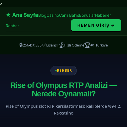
>
★ Ana Sayfa
Blog
Casino
Canlı Bahis
Bonuslar
Haberler
HEMEN GIRIŞ →
Rehber
🔒
✅
💰
🏆
256-bit SSL
Lisansli
Hizli Odeme
#1 Turkiye
REHBER
Rise of Olympus RTP Analizi —
Nerede Oynamali?
Rise of Olympus slot RTP karsilastirmasi: Rakiplerde %94.2,
Raxcasino