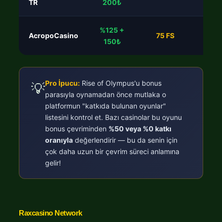
TR
200₺
%125 +
AcropoCasino
75 FS
40
150₺
Pro İpucu:
Rise of Olympus'u bonus
💡
parasıyla oynamadan önce mutlaka o
platformun "katkıda bulunan oyunlar"
listesini kontrol et. Bazı casinolar bu oyunu
bonus çevriminden
%50 veya %0 katkı
oranıyla
değerlendirir — bu da senin için
çok daha uzun bir çevrim süreci anlamına
gelir!
Raxcasino Network