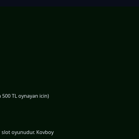
500 TL oynayan icin)
ir slot oyunudur. Kovboy