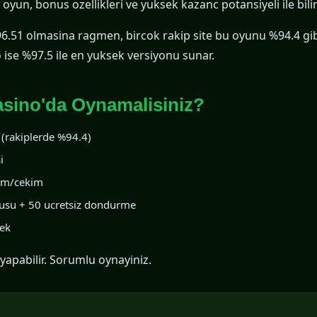
yun, bonus ozellikleri ve yuksek kazanc potansiyeli ile bilin
6.51 olmasina ragmen, bircok rakip site bu oyunu %94.4 gib
ise %97.5 ile en yuksek versiyonu sunar.
sino'da Oynamalisiniz?
(rakiplerde %94.4)
i
rim/cekim
usu + 50 ucretsiz dondurme
tek
yapabilir. Sorumlu oynayiniz.