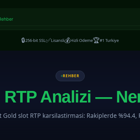
Rehber
🔒
✅
💰
🏆
256-bit SSL
Lisansli
Hizli Odeme
#1 Turkiye
REHBER
 RTP Analizi — N
 Gold slot RTP karsilastirmasi: Rakiplerde %94.4,