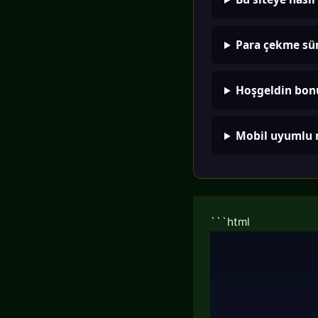
Para çekme sür
Hoşgeldin bon
Mobil uyumlu
```html