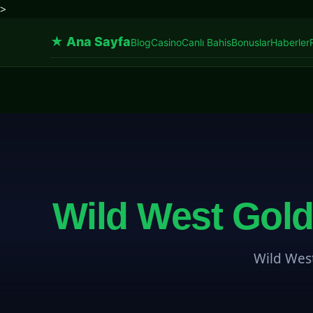
>
★ Ana Sayfa
Blog
Casino
Canlı Bahis
Bonuslar
Haberler
Wild West Gold
Wild West