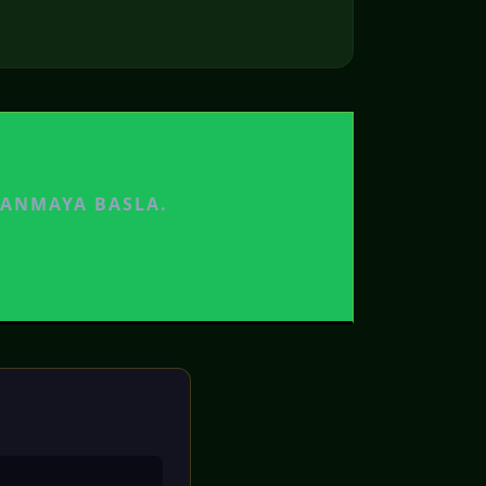
LA
ZANMAYA BASLA.