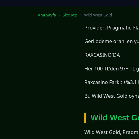
Ana Sayfa
›
Slot Rtp
›
Wild West Gold
Provider: Pragmatic Pla
Geri odeme orani en y
RAXCASINO'DA
Her 100 TL'den 97+ TL g
Raxcasino Farki: +%3.1
Bu Wild West Gold oynay
Wild West G
Wild West Gold, Pragmat