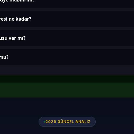
esi ne kadar?
usu var mı?
 mu?
2026 GÜNCEL ANALIZ